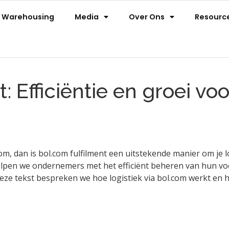
Warehousing
Media
Over Ons
Resourc
: Efficiëntie en groei vo
om, dan is bol.com fulfilment een uitstekende manier om je l
 helpen we ondernemers met het efficiënt beheren van hun vo
deze tekst bespreken we hoe logistiek via bol.com werkt en